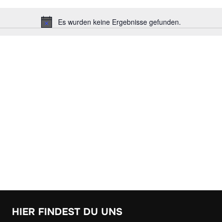
Es wurden keine Ergebnisse gefunden.
H
i
n
w
e
i
s
HIER FINDEST DU UNS