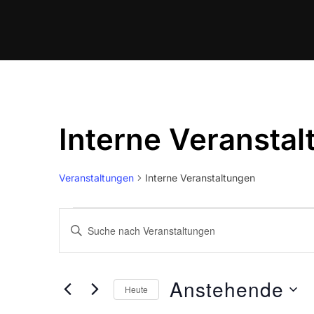
Zum
Inhalt
springen
Interne Veransta
Veranstaltungen
Interne Veranstaltungen
Veranstaltungen
V
B
e
i
t
r
Anstehende
t
Heute
a
e
D