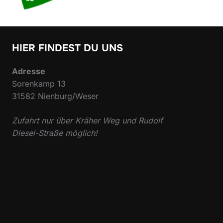
HIER FINDEST DU UNS
Adresse
Sorenkamp 13
31582 Nienburg/Weser
Zufahrt nur über Kräher Weg und Rudolf
Diesel-Straße möglich!